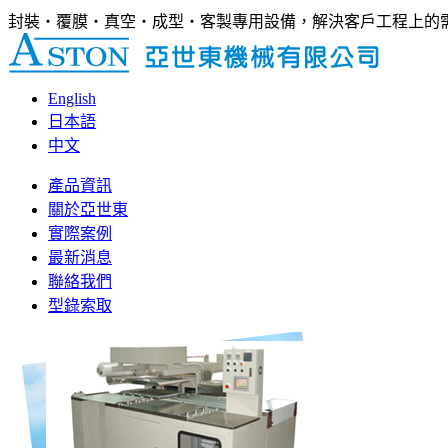
封裝‧覆膜‧真空‧成型‧客製專用設備，解決客戶工程上的
English
日本語
中文
產品資訊
關於亞世東
實際案例
最新消息
聯絡我們
型錄索取